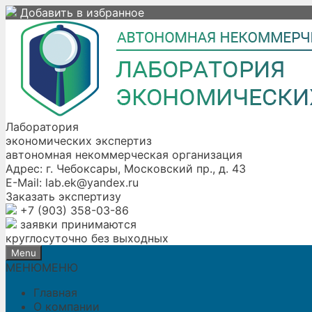
Skip
Добавить в избранное
to
content
Лаборатория
экономических экспертиз
автономная некоммерческая организация
Адрес:
г. Чебоксары, Московский пр., д. 43
E-Mail:
lab.ek@yandex.ru
Заказать экспертизу
+7 (903) 358-03-86
заявки принимаются
круглосуточно без выходных
Menu
МЕНЮ
МЕНЮ
Главная
О компании