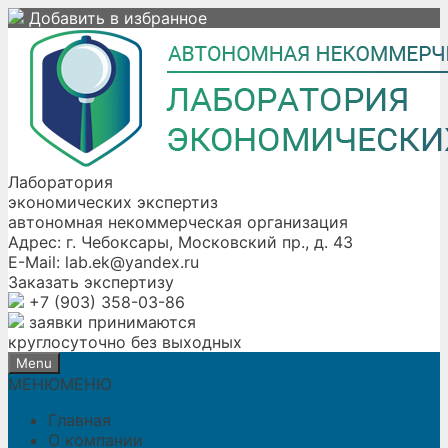
Skip
Добавить в избранное
to
content
Лаборатория
экономических экспертиз
автономная некоммерческая организация
Адрес:
г. Чебоксары, Московский пр., д. 43
E-Mail:
lab.ek@yandex.ru
Заказать экспертизу
+7 (903) 358-03-86
заявки принимаются
круглосуточно без выходных
Menu
МЕНЮ
МЕНЮ
Главная
О компании